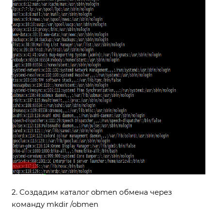
2. Создадим каталог obmen обмена через
команду mkdir /obmen