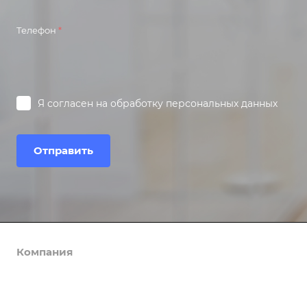
Телефон
*
Я согласен на
обработку персональных данных
Отправить
Компания
Каталог
О компании
История
Услуги
Bu, Buhta (Бухгалтерия)