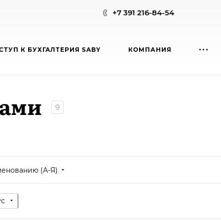
+7 391 216-84-54
СТУП К БУХГАЛТЕРИЯ SABY
КОМПАНИЯ
мами
9
менованию (А-Я)
ус