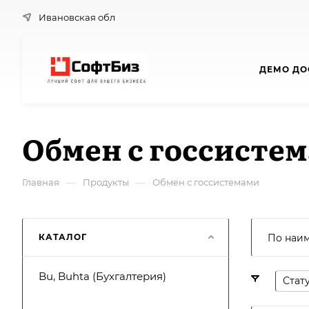
Ивановская обл
ДЕМО ДО
Обмен с госсисте
—
—
Главная
Продукты
Обмен с госсистемами
КАТАЛОГ
По наи
Bu, Buhta (Бухгалтерия)
Стат