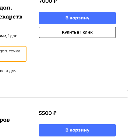
7000 ₽
 доп.
екарств
В корзину
Купить в 1 клик
ми, 1 доп.
доп. точка
очка для
5500 ₽
ров
В корзину