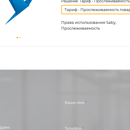
Решение:
Тариф - Прослеживаемость
Тариф - Прослеживаемость това
Права использования Saby,
Прослеживаемость
Ваше имя
*
айдем
Телефон
*